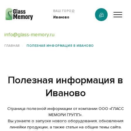
Продукция
ВАШ ГОРОД:
Иваново
О компании
info@glass-memory.ru
Услуги
ГЛАВНАЯ
ПОЛЕЗНАЯ ИНФОРМАЦИЯ В ИВАНОВО
Каталог
Калькулятор
Полезная информация в
Конструктор памятников
Иваново
Наши работы
Страница полезной информации от компании ООО «ГЛАСС
информация
МЕМОРИ ГРУПП».
Вы узнаете о запуске нового оборудования, обновления
Контакты
линейки продукции, а также статьи на общие темы сайта.